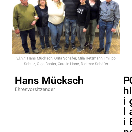
v.l.n.r.: Hans Mücksch, Grita Schäfer, Mila Retzmann, Philipp
Schulz, Olga Baster, Carolin Hane, Dietmar Schäfer
Hans Mücksch
P
h
l
Ehrenvorsitzender
i
l
i