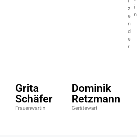
t
i
z
n
e
n
d
e
r
Grita
Dominik
Schäfer
Retzmann
Frauenwartin
Gerätewart